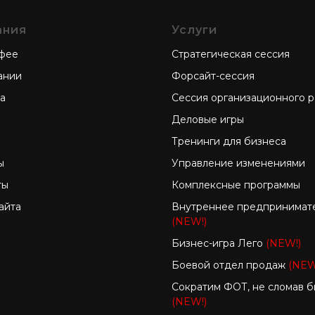
ания
Услуги
фее
Стратегическая сессия
ании
Форсайт-сессия
а
Сессия организационного р
Деловые игры
Тренинги для бизнеса
ы
Управление изменениями
ты
Комплексные программы
айта
Внутреннее предпринимат
(NEW!)
Бизнес-игра Лего
(NEW!)
Боевой отдел продаж
(NEW
Сократим ФОТ, не сломав б
(NEW!)