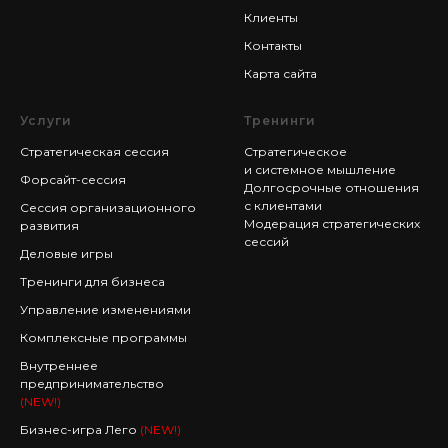
Клиенты
Контакты
Карта сайта
Услуги
Тренинги
Стратегическая сессия
Стратегическое
и системное мышление
Форсайт-сессия
Долгосрочные отношения
с клиентами
Сессия организационного
Модерация стратегических
развития
сессий
Деловые игры
Тренинги для бизнеса
Управление изменениями
Комплексные программы
Внутреннее
предпринимательство
(NEW!)
Бизнес-игра Лего
(NEW!)