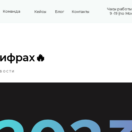
Часы работы: пн-пт
да
Кейсы
Блог
Контакты
+7 8
9 -19 (по Москве)
цифрах🔥
ВОСТИ