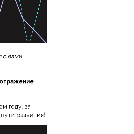
я с вами
 отражение
м году, за
пути развития!