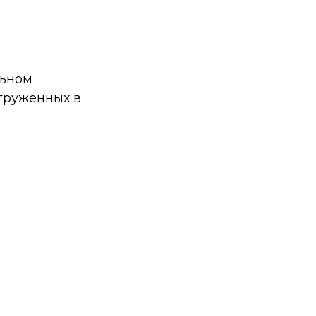
льном
груженных в