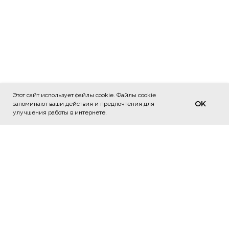
Этот сайт использует файлы cookie. Файлы cookie
OK
Этот сайт использует файлы cookie для обеспечения
запоминают ваши действия и предпочтения для
OK
наилучшего взаимодействия с пользователем.
улучшения работы в интернете.